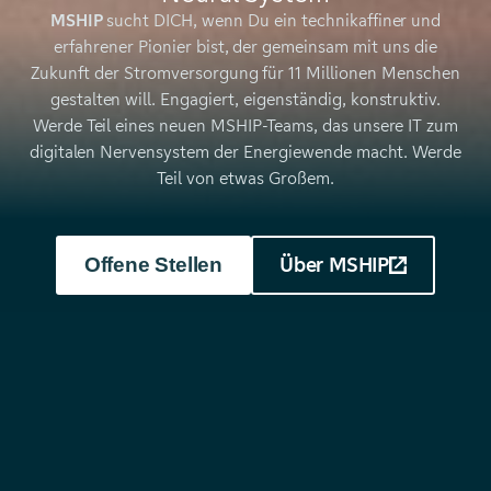
MSHIP
sucht DICH, wenn Du ein technikaffiner und
erfahrener Pionier bist, der gemeinsam mit uns die
Zukunft der Stromversorgung für 11 Millionen Menschen
gestalten will. Engagiert, eigenständig, konstruktiv.
Werde Teil eines neuen MSHIP-Teams, das unsere IT zum
digitalen Nervensystem der Energiewende macht. Werde
Teil von etwas Großem.
Offene Stellen
Über MSHIP