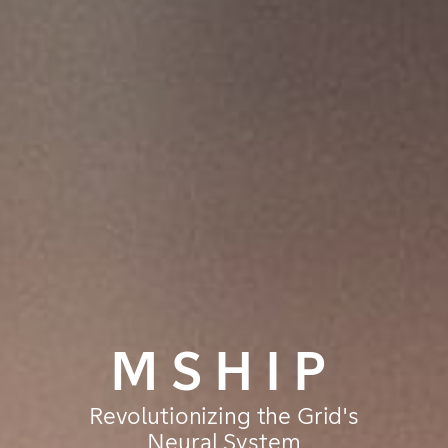
MSHIP
Revolutionizing the Grid's
Neural System